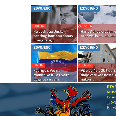
IZDVOJENO
IZDVOJENO
05.08.2026
27.07.2026
Na području Unsko-
Haris Adilović jedan j
sanskog kantona danas ,
preživjelih bh. alpinis
5. augusta, j...
...
IZDVOJENO
IZDVOJENO
03.07.2026
29.06.2026
Rodrigez: Većina
Više od 45.000 ljudi s
zvaničnika iz La Gvaire
dalje vodi kao nestal
poginula u zem...
nakon ...
RTV 
Kuliš
Bosna
T:
(+3
F:
(+3