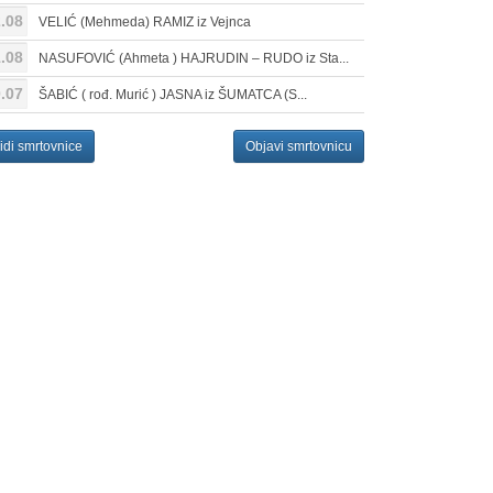
.08
VELIĆ (Mehmeda) RAMIZ iz Vejnca
.08
NASUFOVIĆ (Ahmeta ) HAJRUDIN – RUDO iz Sta...
.07
ŠABIĆ ( rođ. Murić ) JASNA iz ŠUMATCA (S...
idi smrtovnice
Objavi smrtovnicu