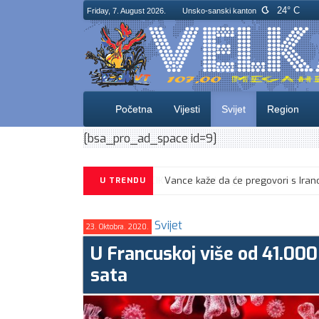
24° C
Friday, 7. August 2026.
Unsko-sanski kanton
Početna
Vijesti
Svijet
Region
[bsa_pro_ad_space id=9]
CIK objavio izgled glasačkog listića
U TRENDU
Svijet
23. Oktobra. 2020.
U Francuskoj više od 41.00
sata