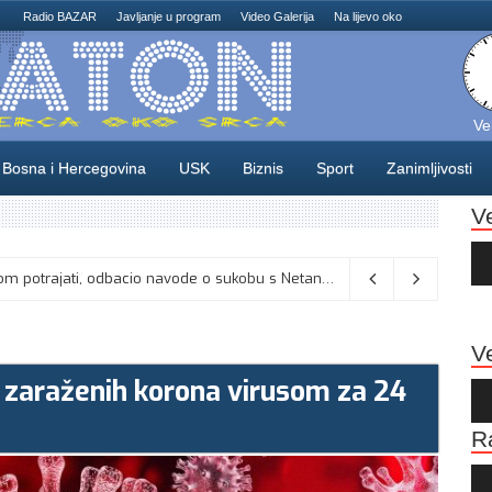
Radio BAZAR
Javljanje u program
Video Galerija
Na lijevo oko
Ve
Bosna i Hercegovina
USK
Biznis
Sport
Zanimljivosti
V
Au
Pla
: Umjesto “iksa” popunjavati kružić
06/08/2026
Ve
0 zaraženih korona virusom za 24
Au
Pla
R
Au