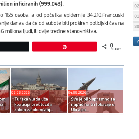
ilion inficiranih (999.043).
02
ulo 165 osoba, a od početka epidemije 34.210.Francuski
01
nije danas da će od subote biti proširen policijski čas na
30
miliona ljudi, ili dvije trećine stanovništva.
V
0
Tweet
Pin
SHARES
06.08.2026
04.08.2026
kom
Turska vladajuća
Sve je bilo spremno za
ži
koalicija predložila
napad na tri lokacije u
zakon za okončanj...
Ukrajini...