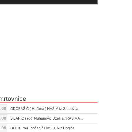
yer
Gore/Dole
ili
strelice
smanjivanje
za
tona.
pojačavanje
ili
smanjivanje
tona.
mrtovnice
.08
ODOBAŠIĆ ( Hašima ) HAŠIM iz Grabovca
.08
SILAHIĆ ( rođ. Nuhanović Dželila / RASIMA ...
.08
ĐOGIĆ rođ.Topčagić HASEDA iz Đogića