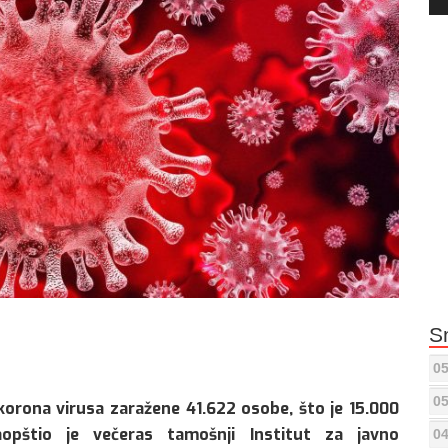
Pla
S
05
05
korona virusa zaražene 41.622 osobe, što je 15.000
pštio je večeras tamošnji Institut za javno
04