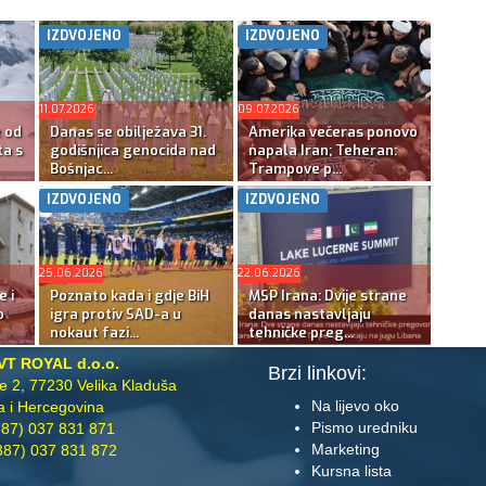
IZDVOJENO
IZDVOJENO
11.07.2026
09.07.2026
e od
Danas se obilježava 31.
Amerika večeras ponovo
ta s
godišnjica genocida nad
napala Iran; Teheran:
Bošnjac...
Trampove p...
IZDVOJENO
IZDVOJENO
25.06.2026
22.06.2026
e i
Poznato kada i gdje BiH
MSP Irana: Dvije strane
o
igra protiv SAD-a u
danas nastavljaju
nokaut fazi...
tehničke preg...
VT ROYAL d.o.o.
Brzi linkovi:
te 2, 77230 Velika Kladuša
Na lijevo oko
 i Hercegovina
Pismo uredniku
87) 037 831 871
Marketing
87) 037 831 872
Kursna lista