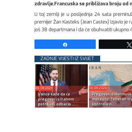
zdravlje.Francuska se približava broju od m
U toj zemlji je u posljednja 24 sata premin
premijer Žan Kasteks (Jean Castex) izjavio je ra
još 38 departmana i da će obuhvatiti ukupno 46 
Share
ZADNJE VIJESTI IZ SVIJET
06.08.2026
06.08.2026
Vance kaže da će
Pregovori o Hormuš
pregovori s Iranom
moreuzu: Teheran tra
potrajati, odbacio ...
kontrolu n...