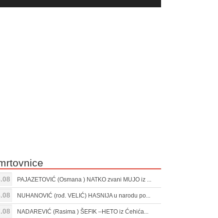
yer
Gore/Dole
ili
strelice
smanjivanje
za
tona.
pojačavanje
ili
smanjivanje
tona.
mrtovnice
.08
PAJAZETOVIĆ (Osmana ) NATKO zvani MUJO iz ...
.08
NUHANOVIĆ (rođ. VELIĆ) HASNIJA u narodu po...
.08
NADAREVIĆ (Rasima ) ŠEFIK –HETO iz Ćehića...