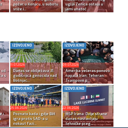
iz
požar u Konjicu, u subotu
uglja Zenica ostaju u
stiže i...
jami unatoč ...
IZDVOJENO
IZDVOJENO
11.07.2026
09.07.2026
e od
Danas se obilježava 31.
Amerika večeras ponovo
ta s
godišnjica genocida nad
napala Iran; Teheran:
Bošnjac...
Trampove p...
IZDVOJENO
IZDVOJENO
25.06.2026
22.06.2026
e i
Poznato kada i gdje BiH
MSP Irana: Dvije strane
o
igra protiv SAD-a u
danas nastavljaju
nokaut fazi...
tehničke preg...