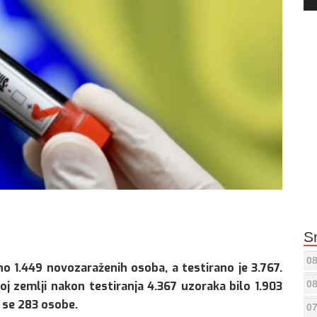
Pla
S
08
no 1.449 novozaraženih osoba, a testirano je 3.767.
08
oj zemlji nakon testiranja 4.367 uzoraka bilo 1.903
 se 283 osobe.
07