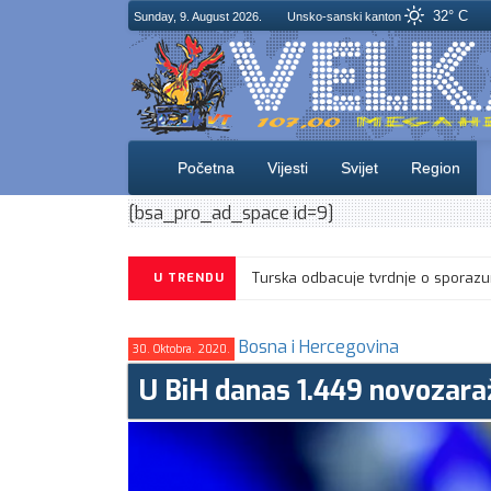
32° C
Sunday, 9. August 2026.
Unsko-sanski kanton
Početna
Vijesti
Svijet
Region
[bsa_pro_ad_space id=9]
U TRENDU
Bosna i Hercegovina
30. Oktobra. 2020.
U BiH danas 1.449 novozara