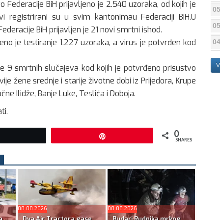
Federacije BiH prijavljeno je 2.540 uzoraka, od kojih je
05
i registrirani su u svim kantonimau Federaciji BiH.U
05
eracije BiH prijavljen je 21 novi smrtni ishod.
eno je testiranje 1.227 uzoraka, a virus je potvrđen kod
04
V
 je 9 smrtnih slučajeva kod kojih je potvrđeno prisustvo
e žene srednje i starije životne dobi iz Prijedora, Кrupe
čne Ilidže, Banje Luke, Teslića i Doboja.
ti.
0
Tweet
Pin
SHARES
08.08.2026
08.08.2026
a
Dva Air Tractora gase
Rudari Rudnika mrkog