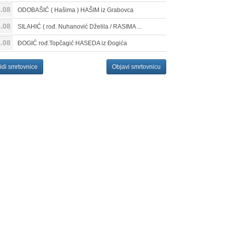
.08
ODOBAŠIĆ ( Hašima ) HAŠIM iz Grabovca
.08
SILAHIĆ ( rođ. Nuhanović Dželila / RASIMA ...
.08
ĐOGIĆ rođ.Topčagić HASEDA iz Đogića
idi smrtovnice
Objavi smrtovnicu