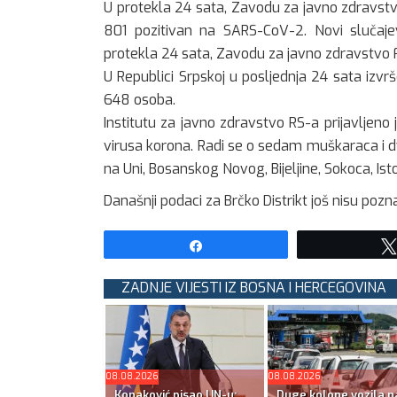
U protekla 24 sata, Zavodu za javno zdravstvo 
801 pozitivan na SARS-CoV-2. Novi slučajev
protekla 24 sata, Zavodu za javno zdravstvo Fed
U Republici Srpskoj u posljednja 24 sata izvrš
648 osoba.
Institutu za javno zdravstvo RS-a prijavljeno
virusa korona. Radi se o sedam muškaraca i dvij
na Uni, Bosanskog Novog, Bijeljine, Sokoca, Isto
Današnji podaci za Brčko Distrikt još nisu pozna
Share
ZADNJE VIJESTI IZ BOSNA I HERCEGOVINA
08.08.2026
08.08.2026
Konaković pisao UN-u:
Duge kolone vozila n