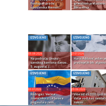
Postupak protiv
graničnim prelazima 
uposlenika Memori...
BiH u Hrva...
IZDVOJENO
IZDVOJENO
05.08.2026
27.07.2026
Na području Unsko-
Haris Adilović jedan j
sanskog kantona danas ,
preživjelih bh. alpinis
5. augusta, j...
...
IZDVOJENO
IZDVOJENO
03.07.2026
29.06.2026
Rodrigez: Većina
Više od 45.000 ljudi s
zvaničnika iz La Gvaire
dalje vodi kao nestal
poginula u zem...
nakon ...