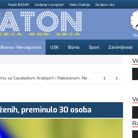
Radio BAZAR
Javljanje u program
Video Galerija
Na lijevo oko
Ve
Bosna i Hercegovina
USK
Biznis
Sport
Zanimljivosti
V
Au
Pla
Turska odbacuje tvrdnje o sporazumu sa Saudijskom Arabijom i Pakistanom: Nema sukoba s obavezama prema NATO-u
Ve
ženih, preminulo 30 osoba
Au
Pla
R
Au