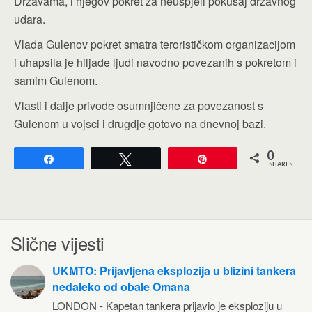
Državama, i njegov pokret za neuspjeli pokušaj državnog
udara.
Vlada Gulenov pokret smatra terorističkom organizacijom
i uhapsila je hiljade ljudi navodno povezanih s pokretom i
samim Gulenom.
Vlasti i dalje privode osumnjičene za povezanost s
Gulenom u vojsci i drugdje gotovo na dnevnoj bazi.
0
Share
Tweet
Pin
SHARES
Slične vijesti
UKMTO: Prijavljena eksplozija u blizini tankera
nedaleko od obale Omana
LONDON - Kapetan tankera prijavio je eksploziju u