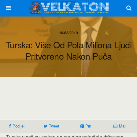
10/03/2019
Turska: Više Od Pola Miliona Ljudi
Pritvoreno Nakon Puča
Podijeli
Tweet
Pin
Mail
Turske vlasti su, nakon neuspjelog pokušaja državnog