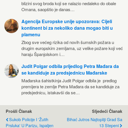
blizini svog broda koji se nalazio nedaleko do obale
Omana, saopštio je danas…
Agencija Europske unije upozorava: Cijeli
kontinent bi za nekoliko dana mogao biti u
plamenu
Zbog sve većeg rizika od novih šumskih požara u
drugim europskim zemljama, uz velike požare koji već
haraju Španjolskom i…
Judit Polgar odbila prijedlog Petra Mađara da
se kandiduje za predsjednicu Mađarske
Mađarska šahistkinja Judit Polgar odbila je predlog
premijera te zemlje Petra Mađara da se kandiduje za
predsjednicu, istakavši da se…
Prošli Članak
Sljedeći Članak
Sukob Policije I 'Žutih
Bihać Jutros Najtopliji Grad Sa
Prsluka' U Parizu, Ispaljen
13 Stepeni