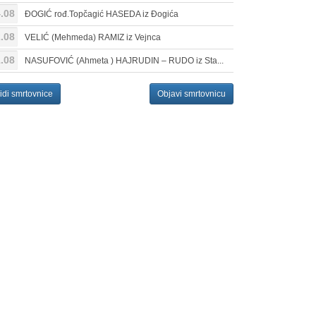
.08
ĐOGIĆ rođ.Topčagić HASEDA iz Đogića
.08
VELIĆ (Mehmeda) RAMIZ iz Vejnca
.08
NASUFOVIĆ (Ahmeta ) HAJRUDIN – RUDO iz Sta...
idi smrtovnice
Objavi smrtovnicu