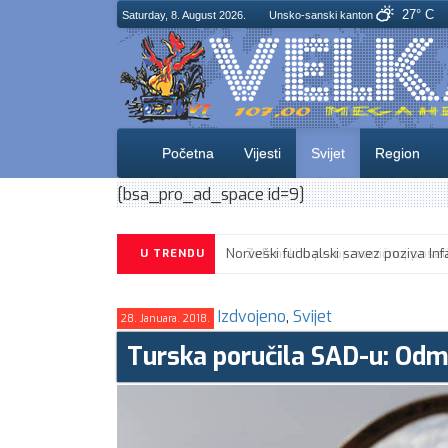
27° C
Saturday, 8. August 2026.
Unsko-sanski kanton
Početna
Vijesti
Svijet
Region
[bsa_pro_ad_space id=9]
U TRENDU
Izdvojeno
,
Svijet
28. Januara. 2018.
Turska poručila SAD-u: Odm