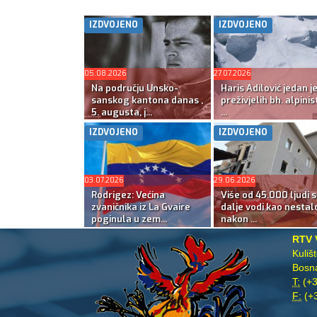
IZDVOJENO
IZDVOJENO
05.08.2026
27.07.2026
Na području Unsko-
Haris Adilović jedan j
sanskog kantona danas ,
preživjelih bh. alpinis
5. augusta, j...
...
IZDVOJENO
IZDVOJENO
03.07.2026
29.06.2026
Rodrigez: Većina
Više od 45.000 ljudi s
zvaničnika iz La Gvaire
dalje vodi kao nestal
poginula u zem...
nakon ...
RTV 
Kuliš
Bosna
T:
(+3
F:
(+3