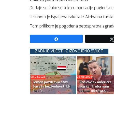
Dodaje se kako su tokom operacije poginula tri 
U subotu je ispaljena raketa iz Afrina na tursku
Tom prilikom je pogođena petospratna zgrada u
Share
ZADNJE VIJESTI IZ IZDVOJENO SVIJET
08.08.2026
08.08.2026
Jemen pozdravio stav
Prvi čovjek američke
Saveta bezbednosti UN
vojske: Treba nam
kao “p...
odmak od rata s ...