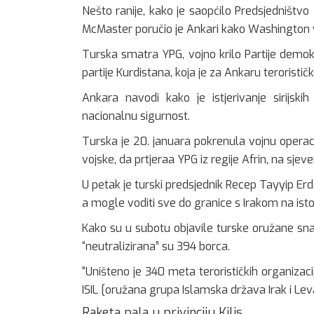
Nešto ranije, kako je saopćilo Predsjedništvo
McMaster poručio je Ankari kako Washington v
Turska smatra YPG, vojno krilo Partije demok
partije Kurdistana, koja je za Ankaru teroristič
Ankara navodi kako je istjerivanje sirijski
nacionalnu sigurnost.
Turska je 20. januara pokrenula vojnu operaci
vojske, da prtjeraa YPG iz regije Afrin, na sjeve
U petak je turski predsjednik Recep Tayyip Erd
a mogle voditi sve do granice s Irakom na istok
Kako su u subotu objavile turske oružane sna
“neutralizirana” su 394 borca.
“Uništeno je 340 meta terorističkih organizac
ISIL [oružana grupa Islamska država Irak i Lev
Raketa pala u privinciju Kilis