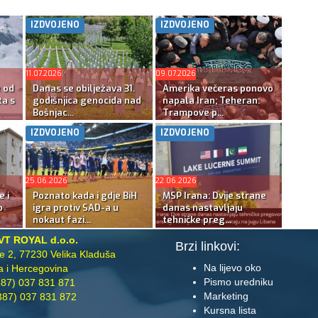
IZDVOJENO
IZDVOJENO
11.07.2026
09.07.2026
e od
Danas se obilježava 31.
Amerika večeras ponovo
ta s
godišnjica genocida nad
napala Iran; Teheran:
Bošnjac...
Trampove p...
IZDVOJENO
IZDVOJENO
25.06.2026
22.06.2026
e i
Poznato kada i gdje BiH
MSP Irana: Dvije strane
o
igra protiv SAD-a u
danas nastavljaju
nokaut fazi...
tehničke preg...
VT ROYAL d.o.o.
Brzi linkovi:
te 2, 77230 Velika Kladuša
Na lijevo oko
 i Hercegovina
Pismo uredniku
87) 037 831 871
Marketing
87) 037 831 872
Kursna lista