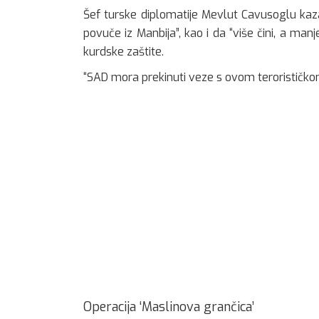
Šef turske diplomatije Mevlut Cavusoglu ka
povuče iz Manbija”, kao i da “više čini, a man
kurdske zaštite.
“SAD mora prekinuti veze s ovom terorističko
Operacija ‘Maslinova grančica’