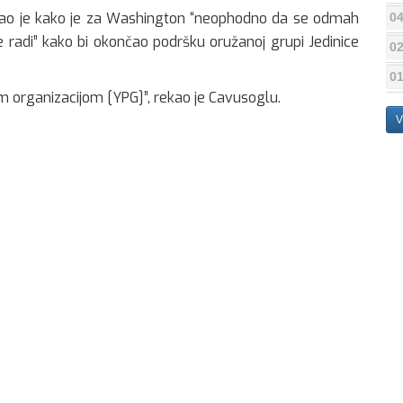
zao je kako je za Washington “neophodno da se odmah
04
je radi” kako bi okončao podršku oružanoj grupi Jedinice
02
01
m organizacijom [YPG]”, rekao je Cavusoglu.
V