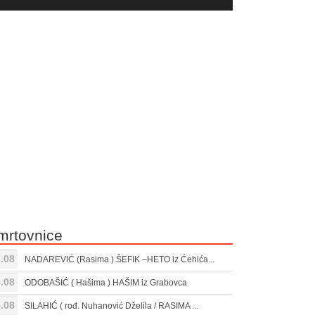
yer
Gore/Dole
ili
strelice
smanjivanje
za
tona.
pojačavanje
ili
smanjivanje
tona.
mrtovnice
.08
NADAREVIĆ (Rasima ) ŠEFIK –HETO iz Ćehića...
.08
ODOBAŠIĆ ( Hašima ) HAŠIM iz Grabovca
.08
SILAHIĆ ( rođ. Nuhanović Dželila / RASIMA ...