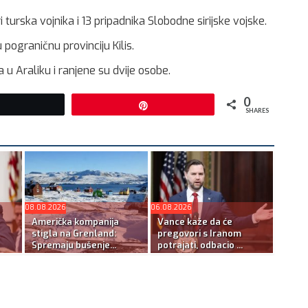
turska vojnika i 13 pripadnika Slobodne sirijske vojske.
 pograničnu provinciju Kilis.
 Araliku i ranjene su dvije osobe.
0
Tweet
Pin
SHARES
08.08.2026
06.08.2026
Američka kompanija
Vance kaže da će
stigla na Grenland:
pregovori s Iranom
Spremaju bušenje...
potrajati, odbacio ...