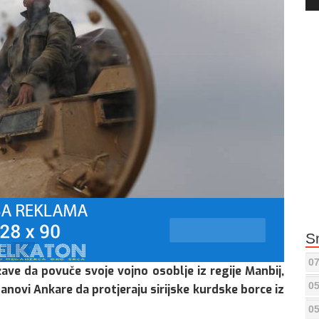
Pla
S
07
ave da povuče svoje vojno osoblje iz regije Manbij,
05
planovi Ankare da protjeraju sirijske kurdske borce iz
05