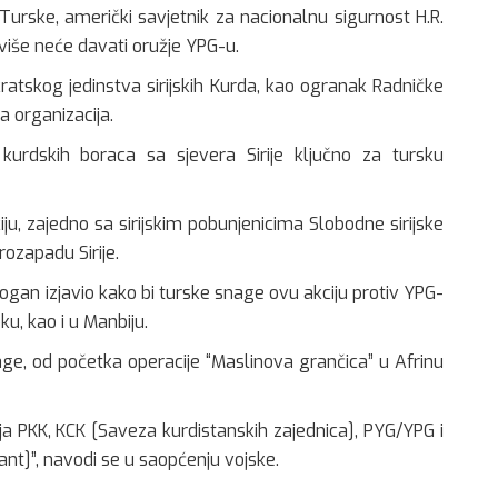
 Turske, američki savjetnik za nacionalnu sigurnost H.R.
iše neće davati oružje YPG-u.
ratskog jedinstva sirijskih Kurda, kao ogranak Radničke
ka organizacija.
h kurdskih boraca sa sjevera Sirije ključno za tursku
ju, zajedno sa sirijskim pobunjenicima Slobodne sirijske
rozapadu Sirije.
ogan izjavio kako bi turske snage ovu akciju protiv YPG-
u, kao i u Manbiju.
ge, od početka operacije “Maslinova grančica” u Afrinu
ija PKK, KCK [Saveza kurdistanskih zajednica], PYG/YPG i
ant]”, navodi se u saopćenju vojske.