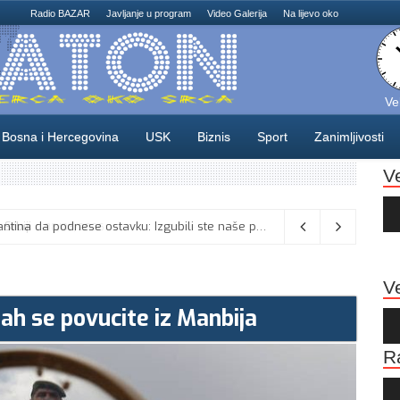
Radio BAZAR
Javljanje u program
Video Galerija
Na lijevo oko
Ve
Bosna i Hercegovina
USK
Biznis
Sport
Zanimljivosti
V
Au
Pla
Norveški fudbalski savez poziva Infantina da podnese ostavku: Izgubili ste naše povjerenje
08/08/2026
Ve
ah se povucite iz Manbija
Au
Pla
R
Au