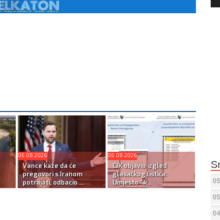
Pla
06.08.2026
06.08.2026
S
Vance kaže da će
CIK objavio izgled
pregovori s Iranom
glasačkog listića:
05
potrajati, odbacio ...
Umjesto “ik...
05
04