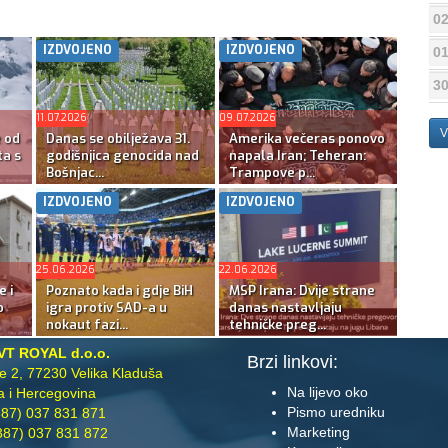
02
IZDVOJENO
IZDVOJENO
01
30
11.07.2026
09.07.2026
V
e od
Danas se obilježava 31.
Amerika večeras ponovo
ta s
godišnjica genocida nad
napala Iran; Teheran:
Bošnjac...
Trampove p...
IZDVOJENO
IZDVOJENO
25.06.2026
22.06.2026
e i
Poznato kada i gdje BiH
MSP Irana: Dvije strane
o
igra protiv SAD-a u
danas nastavljaju
nokaut fazi...
tehničke preg...
VT ROYAL d.o.o.
Brzi linkovi:
te 2, 77230 Velika Kladuša
Na lijevo oko
 i Hercegovina
Pismo uredniku
87) 037 831 871
Marketing
87) 037 831 872