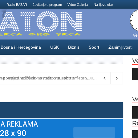
Radio BAZAR
Javljanje u program
Video Galerija
Na lijevo oko
Ve
Bosna i Hercegovina
USK
Biznis
Sport
Zanimljivosti
V
Au
Pla
Vance kaže da će pregovori s Iranom potrajati, odbacio navode o sukobu s Netanyahuom
06/08/2026
Ve
Au
Pla
R
Au