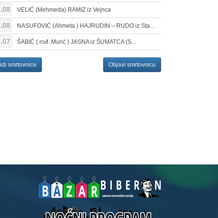
.08
VELIĆ (Mehmeda) RAMIZ iz Vejnca
.08
NASUFOVIĆ (Ahmeta ) HAJRUDIN – RUDO iz Sta...
.07
ŠABIĆ ( rođ. Murić ) JASNA iz ŠUMATCA (S...
idi smrtovnice
Objavi smrtovnicu