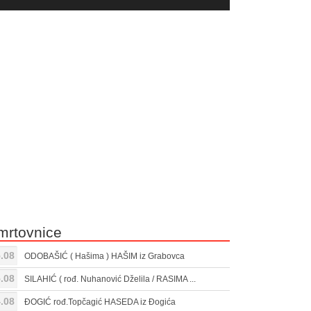
yer
Gore/Dole
ili
strelice
smanjivanje
za
tona.
pojačavanje
ili
smanjivanje
tona.
mrtovnice
.08
ODOBAŠIĆ ( Hašima ) HAŠIM iz Grabovca
.08
SILAHIĆ ( rođ. Nuhanović Dželila / RASIMA ...
.08
ĐOGIĆ rođ.Topčagić HASEDA iz Đogića