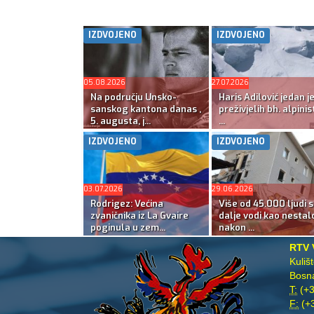
IZDVOJENO
IZDVOJENO
05.08.2026
27.07.2026
Na području Unsko-
Haris Adilović jedan j
sanskog kantona danas ,
preživjelih bh. alpinis
5. augusta, j...
...
IZDVOJENO
IZDVOJENO
03.07.2026
29.06.2026
Rodrigez: Većina
Više od 45.000 ljudi s
zvaničnika iz La Gvaire
dalje vodi kao nestal
poginula u zem...
nakon ...
RTV 
Kuliš
Bosna
T:
(+3
F:
(+3