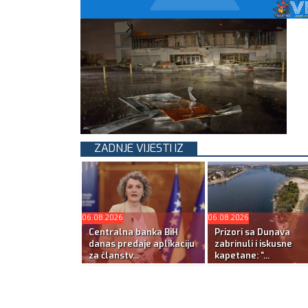
ZADNJE VIJESTI IZ
06.08.2026
06.08.2026
Centralna banka BiH
Prizori sa Dunava
danas predaje aplikaciju
zabrinuli i iskusne
za članstv...
kapetane: “...