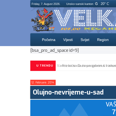
20° C
Friday, 7. August 2026.
Unsko-sanski kanton
Početna
Vijesti
Svijet
Region
[bsa_pro_ad_space id=9]
U TRENDU
12. Februara. 2014.
Olujno-nevrijeme-u-sad