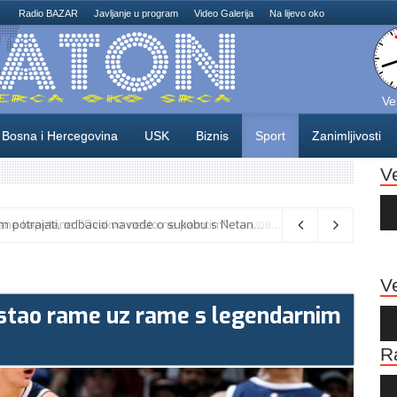
Radio BAZAR
Javljanje u program
Video Galerija
Na lijevo oko
Ve
Bosna i Hercegovina
USK
Biznis
Sport
Zanimljivosti
V
Au
Pla
Vance kaže da će pregovori s Iranom potrajati, odbacio navode o sukobu s Netanyahuom
06/08/2026
Ve
 i stao rame uz rame s legendarnim
Au
Pla
R
Au