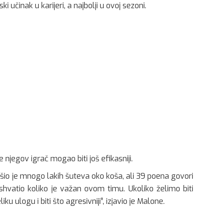
ki učinak u karijeri, a najbolji u ovoj sezoni.
njegov igrač mogao biti još efikasniji.
šio je mnogo lakih šuteva oko koša, ali 39 poena govori
hvatio koliko je važan ovom timu. Ukoliko želimo biti
u ulogu i biti što agresivniji”, izjavio je Malone.