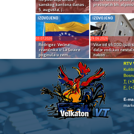
sanskog kantona danas ,
preživjelih bh. alpinis
5. augusta, j...
...
IZDVOJENO
IZDVOJENO
03.07.2026
29.06.2026
Rodrigez: Većina
Više od 45.000 ljudi s
zvaničnika iz La Gvaire
dalje vodi kao nestal
poginula u zem...
nakon ...
RTV 
Kuliš
Bosna
T:
(+3
F:
(+3
E-ma
mark