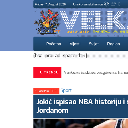
22° C
Friday, 7. August 2026.
Unsko-sanski kanton
Početna
Vijesti
Svijet
Region
[bsa_pro_ad_space id=9]
U TRENDU
Sport
6. Januara. 2019.
Jokić ispisao NBA historiju
Jordanom