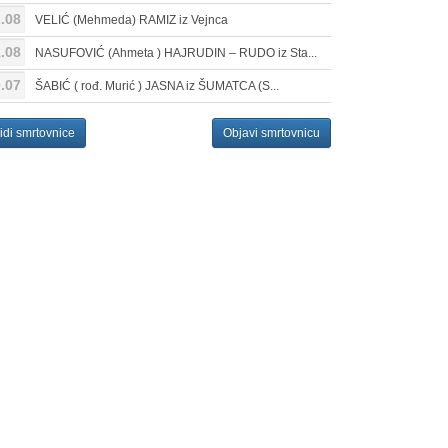
.08
VELIĆ (Mehmeda) RAMIZ iz Vejnca
.08
NASUFOVIĆ (Ahmeta ) HAJRUDIN – RUDO iz Sta...
.07
ŠABIĆ ( rođ. Murić ) JASNA iz ŠUMATCA (S...
idi smrtovnice
Objavi smrtovnicu