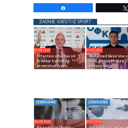
Share
ZADNJE VIJESTI IZ SPORT
01.08.2026
01.08.2026
Infantino odustao od
Muhamed Bešić ima n
prodaje Svjetskog
klub, potpisao je za
prvenstva! Izazv...
petostrukog...
IZDVOJENO
IZDVOJENO
05.08.2026
27.07.2026
Na području Unsko-
Haris Adilović jedan j