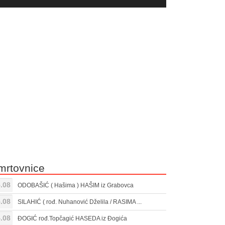
yer
Gore/Dole
ili
strelice
smanjivanje
za
tona.
pojačavanje
ili
smanjivanje
tona.
mrtovnice
.08
ODOBAŠIĆ ( Hašima ) HAŠIM iz Grabovca
.08
SILAHIĆ ( rođ. Nuhanović Dželila / RASIMA ...
.08
ĐOGIĆ rođ.Topčagić HASEDA iz Đogića