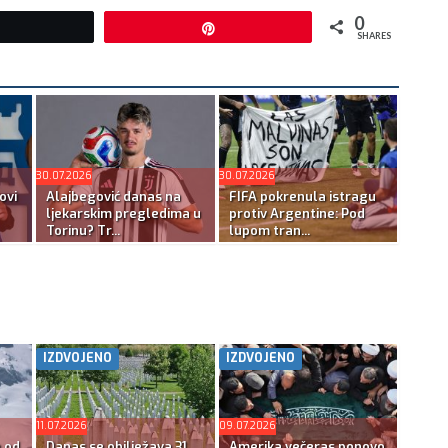
0
Tweet
Pin
SHARES
30.07.2026
30.07.2026
ovi
Alajbegović danas na
FIFA pokrenula istragu
ljekarskim pregledima u
protiv Argentine: Pod
Torinu? Tr...
lupom tran...
IZDVOJENO
IZDVOJENO
11.07.2026
09.07.2026
e od
Danas se obilježava 31.
Amerika večeras ponovo