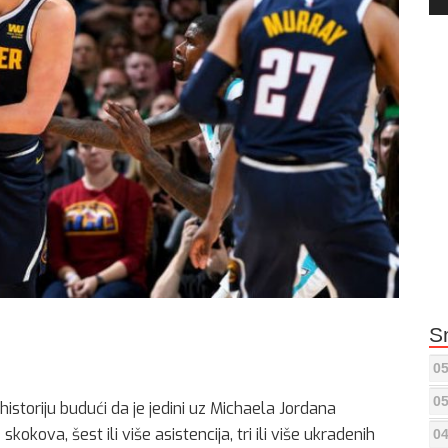
Pla
S
05
05
historiju budući da je jedini uz Michaela Jordana
skokova, šest ili više asistencija, tri ili više ukradenih
04