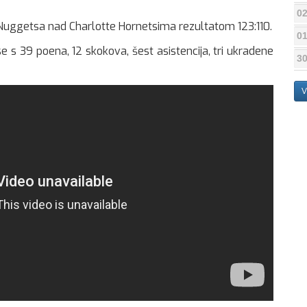
02
er Nuggetsa nad Charlotte Hornetsima rezultatom 123:110.
01
 s 39 poena, 12 skokova, šest asistencija, tri ukradene
30
V