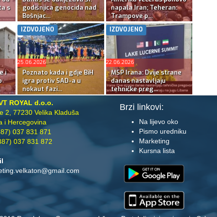
ta s
godišnjica genocida nad
napala Iran; Teheran:
Bošnjac...
Trampove p...
IZDVOJENO
IZDVOJENO
25.06.2026
22.06.2026
e i
Poznato kada i gdje BiH
MSP Irana: Dvije strane
o
igra protiv SAD-a u
danas nastavljaju
nokaut fazi...
tehničke preg...
VT ROYAL d.o.o.
Brzi linkovi:
te 2, 77230 Velika Kladuša
Na lijevo oko
 i Hercegovina
Pismo uredniku
87) 037 831 871
Marketing
87) 037 831 872
Kursna lista
il
eting.velkaton@gmail.com