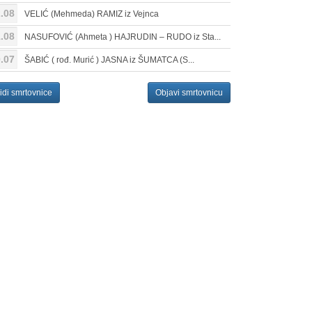
.08
VELIĆ (Mehmeda) RAMIZ iz Vejnca
.08
NASUFOVIĆ (Ahmeta ) HAJRUDIN – RUDO iz Sta...
.07
ŠABIĆ ( rođ. Murić ) JASNA iz ŠUMATCA (S...
idi smrtovnice
Objavi smrtovnicu