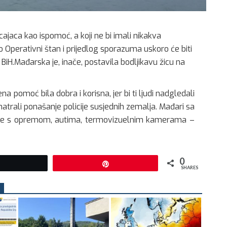
ajaca kao ispomoć, a koji ne bi imali nikakva
o Operativni štan i prijedlog sporazuma uskoro će biti
 BiH.Mađarska je, inače, postavila bodljikavu žicu na
a pomoć bila dobra i korisna, jer bi ti ljudi nadgledali
atrali ponašanje policije susjednih zemalja. Mađari sa
jude s opremom, autima, termovizuelnim kamerama –
0
Tweet
Pin
SHARES