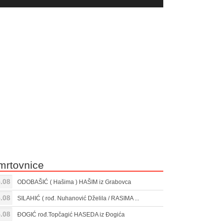
yer
Gore/Dole
ili
strelice
smanjivanje
za
tona.
pojačavanje
ili
smanjivanje
tona.
mrtovnice
.08
ODOBAŠIĆ ( Hašima ) HAŠIM iz Grabovca
.08
SILAHIĆ ( rođ. Nuhanović Dželila / RASIMA ...
.08
ĐOGIĆ rođ.Topčagić HASEDA iz Đogića