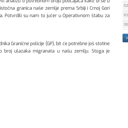
viti analizu o potrebnom broju policajaca kako bi se u
02
stočna granica naše zemlje prema Srbiji i Crnoj Gori
01
ta. Potvrdili su nam to jučer u Operativnom štabu za
30
V
ika Granične policije (GP), bit će potrebne još stotine
o broj ulazaka migranata u našu zemlju. Stoga je