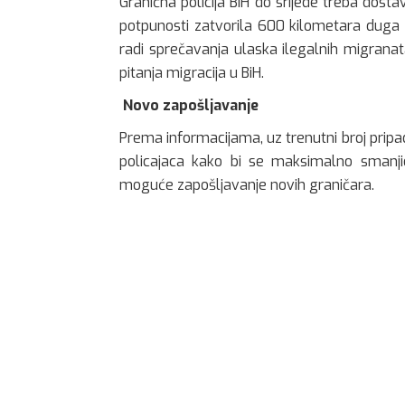
Granična policija BiH do srijede treba dosta
potpunosti zatvorila 600 kilometara duga i
radi sprečavanja ulaska ilegalnih migrana
pitanja migracija u BiH.
Novo zapošljavanje
Prema informacijama, uz trenutni broj pripadn
policajaca kako bi se maksimalno smanji
moguće zapošljavanje novih graničara.