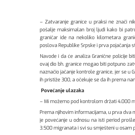
– Zatvaranje granice u praksi ne znači ni
pošalje maksimalan broj ljudi kako bi pat
graničar ide na nekoliko kilometara grani
poslova Republike Srpske i prva pojačanja sti
Navode i da će analiza Granične policije bi
ovaj dio bh. granice mogao biti potpuno zatv
naznačio jačanje kontrole granice, jer se u
ih pristiže 300, a očekuje se da ih prema n
Povećanje ulazaka
– Mi možemo pod kontrolom držati 4.000 mi
Prema njihovim informacijama, u prva dva m
je povećanje u odnosu na isti period prošl
3.500 migranata i svi su smješteni u osam p