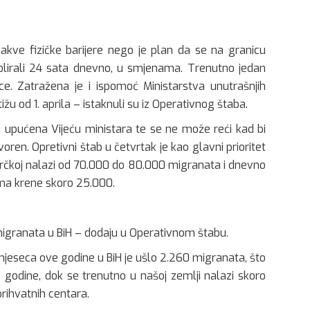
kakve fizičke barijere nego je plan da se na granicu
rolirali 24 sata dnevno, u smjenama. Trenutno jedan
ce. Zatražena je i ispomoć Ministarstva unutrašnjih
žu od 1. aprila – istaknuli su iz Operativnog štaba.
ti upućena Vijeću ministara te se ne može reći kad bi
oren. Opretivni štab u četvrtak je kao glavni prioritet
 Grčkoj nalazi od 70.000 do 80.000 migranata i dnevno
ama krene skoro 25.000.
granata u BiH – dodaju u Operativnom štabu.
jeseca ove godine u BiH je ušlo 2.260 migranata, što
e godine, dok se trenutno u našoj zemlji nalazi skoro
rihvatnih centara.