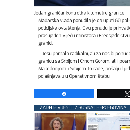
Jedan graničar kontrolira kilometre granice
Mađarska vlada ponudila je da uputi 60 polic
policijska ovlaštenja. Ovu ponudu je prihvati
proslijeđen Vijeću ministara i Predsjedništvu
granici.
– Jesu pomalo radikalni, ali za nas bi ponuđen
granicu sa Srbijom i Crnom Gorom, ali i posm
Makedonijom i Srbijom to rade, pošalju l
pojašnjavaju u Operativnom štabu.
Share
ZADNJE VIJESTI IZ BOSNA I HERCEGOVINA