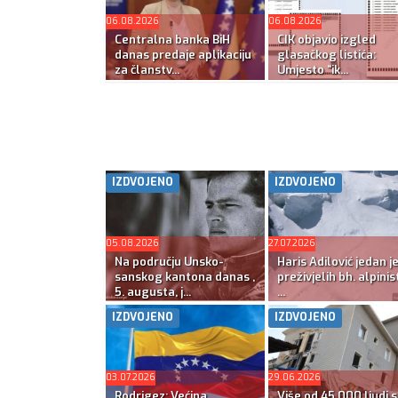
06.08.2026
06.08.2026
Centralna banka BiH
CIK objavio izgled
danas predaje aplikaciju
glasačkog listića:
za članstv...
Umjesto “ik...
IZDVOJENO
IZDVOJENO
05.08.2026
27.07.2026
Na području Unsko-
Haris Adilović jedan j
sanskog kantona danas ,
preživjelih bh. alpinis
5. augusta, j...
...
IZDVOJENO
IZDVOJENO
03.07.2026
29.06.2026
Rodrigez: Većina
Više od 45.000 ljudi s