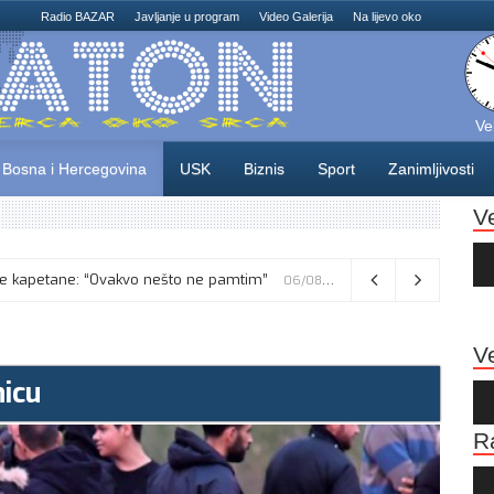
Radio BAZAR
Javljanje u program
Video Galerija
Na lijevo oko
Ve
Bosna i Hercegovina
USK
Biznis
Sport
Zanimljivosti
V
Au
Pla
iskusne kapetane: “Ovakvo nešto ne pamtim”
Vance kaže da će pregovori s Iranom potrajati, odbacio navode o sukobu s Netanyahuom
06/08/2026
06/08/2026
Ve
nicu
Au
Pla
R
Au