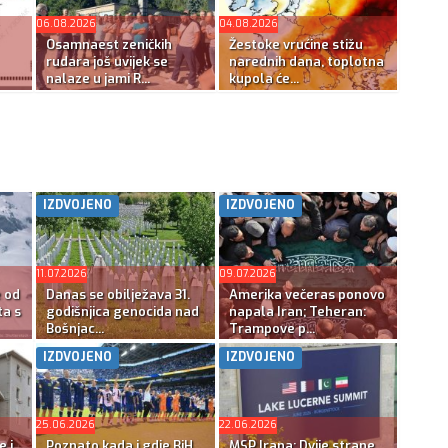
06.08.2026
04.08.2026
Osamnaest zeničkih
Žestoke vrućine stižu
rudara još uvijek se
narednih dana, toplotna
nalaze u jami R...
kupola će...
IZDVOJENO
IZDVOJENO
11.07.2026
09.07.2026
e od
Danas se obilježava 31.
Amerika večeras ponovo
ta s
godišnjica genocida nad
napala Iran; Teheran:
Bošnjac...
Trampove p...
IZDVOJENO
IZDVOJENO
25.06.2026
22.06.2026
e i
Poznato kada i gdje BiH
MSP Irana: Dvije strane