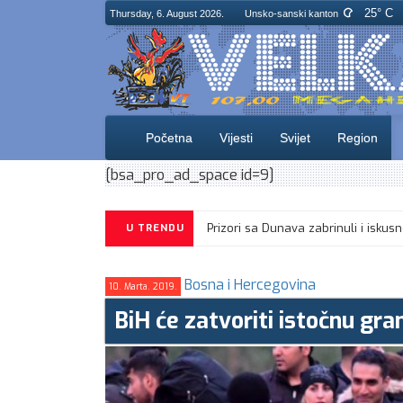
25° C
Thursday, 6. August 2026.
Unsko-sanski kanton
Početna
Vijesti
Svijet
Region
[bsa_pro_ad_space id=9]
Prizori sa Dunava zabrinuli i 
U TRENDU
Bosna i Hercegovina
10. Marta. 2019.
BiH će zatvoriti istočnu gra