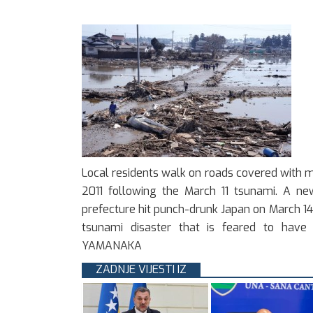
Local residents walk on roads covered with mu
2011 following the March 11 tsunami. A ne
prefecture hit punch-drunk Japan on March 14
tsunami disaster that is feared to hav
YAMANAKA
ZADNJE VIJESTI IZ