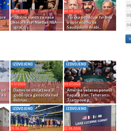
05
08.08.2026
08.08.2026
05
ore
Odlične vijesti za naše
Turska odbacuje tvrdnje
košarkaše! Nijedan NBA
o sporazumu sa
04
igrač iz...
Saudijskom Arabi...
V
IZDVOJENO
IZDVOJENO
11.07.2026
09.07.2026
e od
Danas se obilježava 31.
Amerika večeras ponovo
ta s
godišnjica genocida nad
napala Iran; Teheran:
Bošnjac...
Trampove p...
IZDVOJENO
IZDVOJENO
25.06.2026
22.06.2026