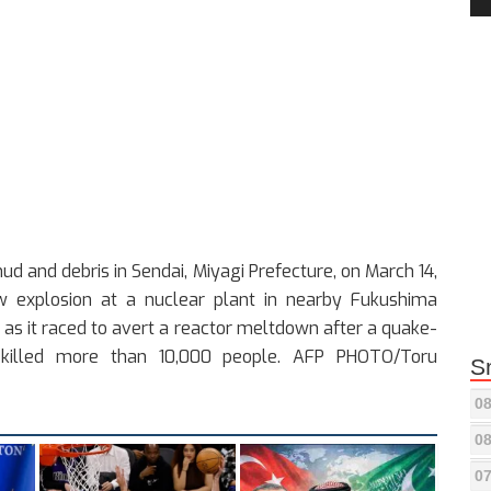
Pla
d and debris in Sendai, Miyagi Prefecture, on March 14,
w explosion at a nuclear plant in nearby Fukushima
 as it raced to avert a reactor meltdown after a quake-
e killed more than 10,000 people. AFP PHOTO/Toru
S
08
08
07