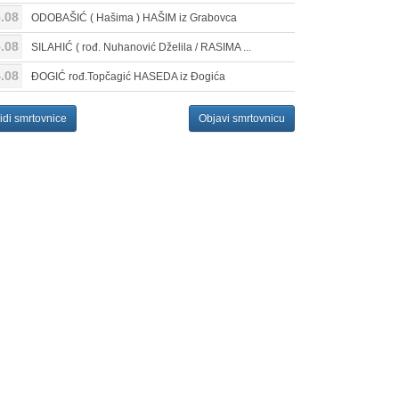
.08
ODOBAŠIĆ ( Hašima ) HAŠIM iz Grabovca
.08
SILAHIĆ ( rođ. Nuhanović Dželila / RASIMA ...
.08
ĐOGIĆ rođ.Topčagić HASEDA iz Đogića
idi smrtovnice
Objavi smrtovnicu