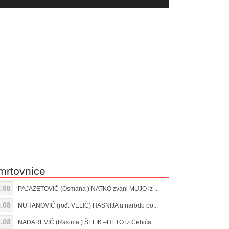
yer
Gore/Dole
ili
strelice
smanjivanje
za
tona.
pojačavanje
ili
smanjivanje
tona.
mrtovnice
.08
PAJAZETOVIĆ (Osmana ) NATKO zvani MUJO iz ...
.08
NUHANOVIĆ (rođ. VELIĆ) HASNIJA u narodu po...
.08
NADAREVIĆ (Rasima ) ŠEFIK –HETO iz Ćehića...