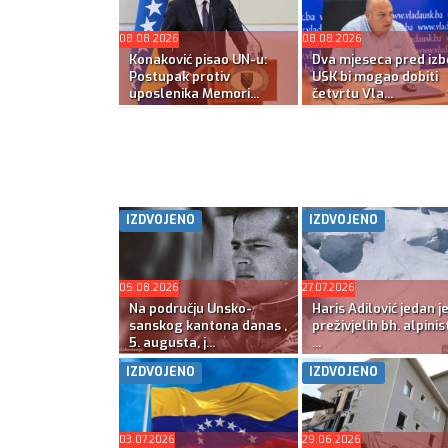
08.08.2026
08.08.2026
Konaković pisao UN-u:
Dva mjeseca pred izb
Postupak protiv
USK bi mogao dobiti
uposlenika Memori...
četvrtu Vla...
IZDVOJENO
IZDVOJENO
05.08.2026
27.07.2026
Na području Unsko-
Haris Adilović jedan j
sanskog kantona danas ,
preživjelih bh. alpinis
5. augusta, j...
...
IZDVOJENO
IZDVOJENO
03.07.2026
29.06.2026