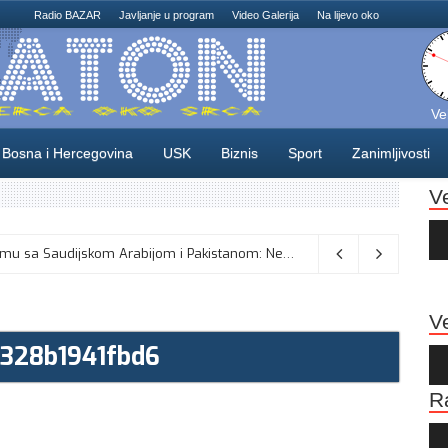
Radio BAZAR
Javljanje u program
Video Galerija
Na lijevo oko
Ve
Bosna i Hercegovina
USK
Biznis
Sport
Zanimljivosti
V
Au
Pla
Turska odbacuje tvrdnje o sporazumu sa Saudijskom Arabijom i Pakistanom: Nema sukoba s obavezama prema NATO-u
Ve
328b1941fbd6
Au
Pla
R
Au