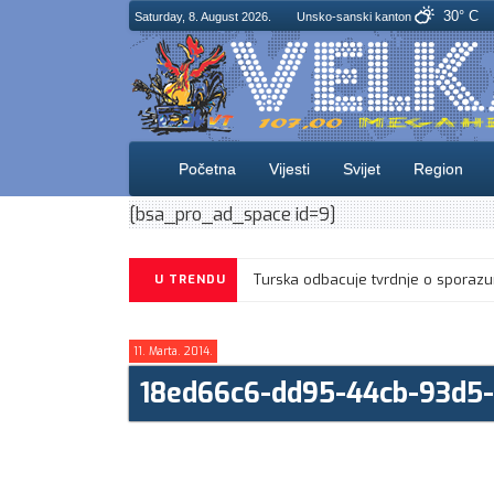
30° C
Saturday, 8. August 2026.
Unsko-sanski kanton
Početna
Vijesti
Svijet
Region
[bsa_pro_ad_space id=9]
U TRENDU
11. Marta. 2014.
18ed66c6-dd95-44cb-93d5-