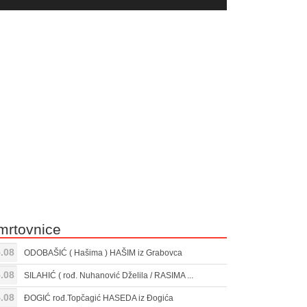
yer
Gore/Dole
ili
strelice
smanjivanje
za
tona.
pojačavanje
ili
smanjivanje
tona.
mrtovnice
.08
ODOBAŠIĆ ( Hašima ) HAŠIM iz Grabovca
.08
SILAHIĆ ( rođ. Nuhanović Dželila / RASIMA ...
.08
ĐOGIĆ rođ.Topčagić HASEDA iz Đogića