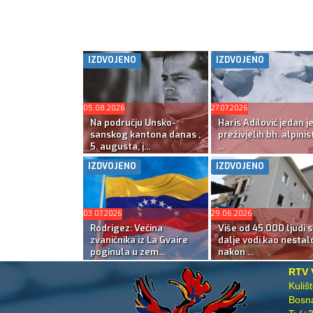
IZDVOJENO
IZDVOJENO
05.08.2026
27.07.2026
Na području Unsko-
Haris Adilović jedan j
sanskog kantona danas ,
preživjelih bh. alpinis
5. augusta, j...
...
IZDVOJENO
IZDVOJENO
03.07.2026
29.06.2026
Rodrigez: Većina
Više od 45.000 ljudi s
zvaničnika iz La Gvaire
dalje vodi kao nestal
poginula u zem...
nakon ...
RTV 
Kuliš
Bosna