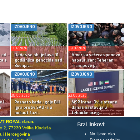
IZDVOJENO
IZDVOJENO
11.07.2026
09.07.2026
e od
Danas se obilježava 31.
Amerika večeras ponovo
ta s
godišnjica genocida nad
napala Iran; Teheran:
Bošnjac...
Trampove p...
IZDVOJENO
IZDVOJENO
25.06.2026
22.06.2026
e i
Poznato kada i gdje BiH
MSP Irana: Dvije strane
o
igra protiv SAD-a u
danas nastavljaju
nokaut fazi...
tehničke preg...
VT ROYAL d.o.o.
Brzi linkovi:
te 2, 77230 Velika Kladuša
Na lijevo oko
 i Hercegovina
Pismo uredniku