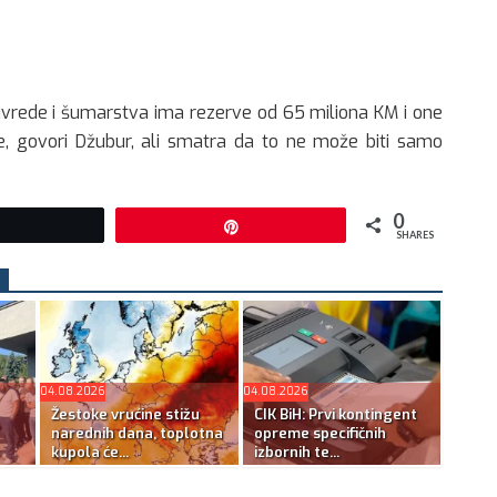
rivrede i šumarstva ima rezerve od 65 miliona KM i one
ane, govori Džubur, ali smatra da to ne može biti samo
0
Tweet
Pin
SHARES
04.08.2026
04.08.2026
Žestoke vrućine stižu
CIK BiH: Prvi kontingent
narednih dana, toplotna
opreme specifičnih
kupola će...
izbornih te...