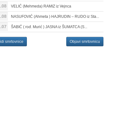
.08
VELIĆ (Mehmeda) RAMIZ iz Vejnca
.08
NASUFOVIĆ (Ahmeta ) HAJRUDIN – RUDO iz Sta...
.07
ŠABIĆ ( rođ. Murić ) JASNA iz ŠUMATCA (S...
idi smrtovnice
Objavi smrtovnicu