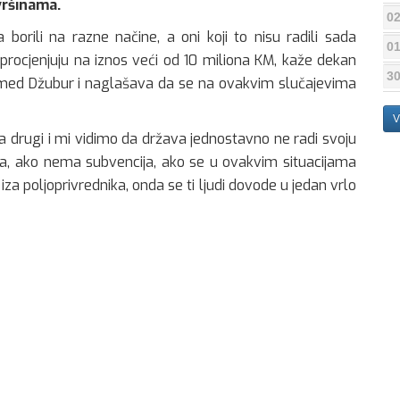
vršinama.
02
borili na razne načine, a oni koji to nisu radili sada
01
 procjenjuju na iznos veći od 10 miliona KM, kaže dekan
30
med Džubur i naglašava da se na ovakvim slučajevima
V
 drugi i mi vidimo da država jednostavno ne radi svoju
ima, ako nema subvencija, ako se u ovakvim situacijama
za poljoprivrednika, onda se ti ljudi dovode u jedan vrlo