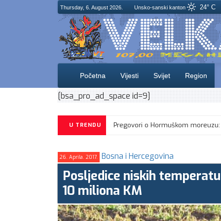
24° C
Thursday, 6. August 2026.
Unsko-sanski kanton
Početna
Vijesti
Svijet
Region
[bsa_pro_ad_space id=9]
U TRENDU
Bosna i Hercegovina
26. Aprila. 2017.
​Posljedice niskih temperat
10 miliona KM