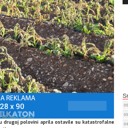
Pla
S
05
05
 drugoj polovini aprila ostavile su katastrofalne
04