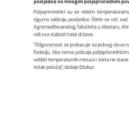
posljedice na mnogim poljoprivrednim po
Poljoprivrednici su se niskim temperaturama 
sigurno sabiraju posljedice. Štete se već sad
Agromediteranskog fakulteta u Mostaru, Ah
vidi sva slabost naše države.
“Odgovornost se prebacuje sa jednog nivoa na
funkciju. Ako nema poticaja poljoprivrednic
velikih temperaturnih minusa i šteta ne stane i
težak položaj”, dodaje Džubur.