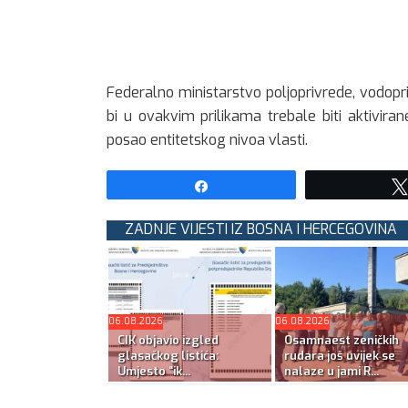
Federalno ministarstvo poljoprivrede, vodop
bi u ovakvim prilikama trebale biti aktivir
posao entitetskog nivoa vlasti.
Share
ZADNJE VIJESTI IZ BOSNA I HERCEGOVINA
06.08.2026
06.08.2026
CIK objavio izgled
Osamnaest zeničkih
glasačkog listića:
rudara još uvijek se
Umjesto “ik...
nalaze u jami R...